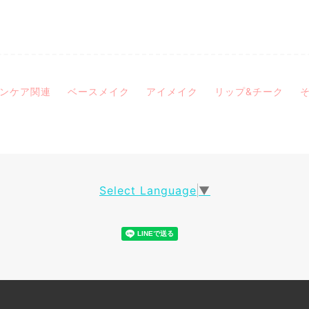
ンケア関連
ベースメイク
アイメイク
リップ&チーク
Select Language
▼