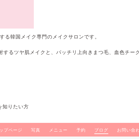
する韓国メイク専門のメイクサロンです。
反射するツヤ肌メイクと、パッチリ上向きまつ毛、血色チー
を知りたい方
ップページ
写真
メニュー
予約
ブログ
お問い合