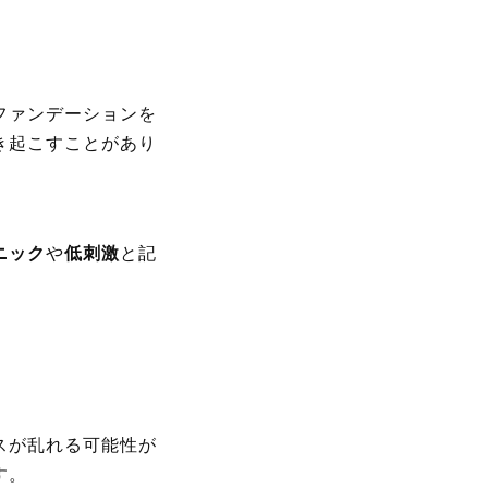
ファンデーションを
き起こすことがあり
ニック
や
低刺激
と記
スが乱れる可能性が
す。