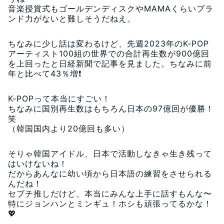
音楽授賞式もゴールデンディスクやMAMAくらいブラ
ンド力がないと難しそうだねえ。
ちなみに少し話は変わるけど、先週2023年のK-POP
アーティスト100組の世界での合計再生数が900億回
を上回ったと日経新聞で記事を見ました。ちなみに前
年と比べて43％増❗️
K-POPって本当にすごい！
ちなみに国別再生数はもちろん日本の97億回が優勝！
笑
（韓国国内より20億回も多い）
そりゃ韓国アイドル、日本で活動しなきゃ生き残って
はいけないね！
だからあんなに幼い頃から日本語の練習をさせられる
んだね！
セブチ推しだけど、本当にみんな上手に話すもんな〜
特にジョンハンとミンギュ！ホシも頑張ってるかな！
💖