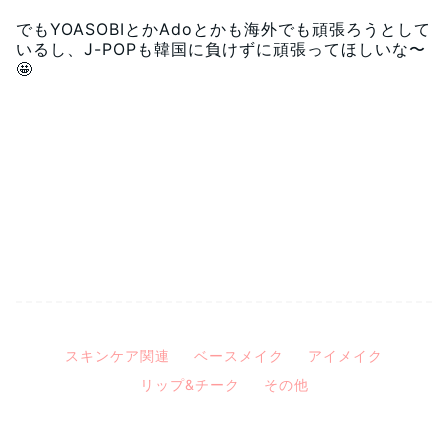
でもYOASOBIとかAdoとかも海外でも頑張ろうとして
いるし、J-POPも韓国に負けずに頑張ってほしいな〜
🤩
スキンケア関連
ベースメイク
アイメイク
リップ&チーク
その他