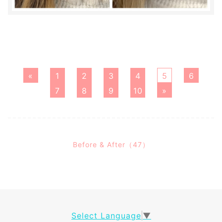
«
1
2
3
4
5
6
7
8
9
10
»
Before & After（47）
Select Language
▼